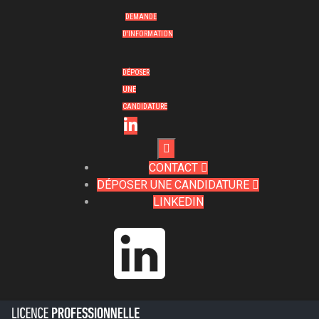
DEMANDE
D'INFORMATION
DÉPOSER
UNE
CANDIDATURE

CONTACT

DÉPOSER UNE CANDIDATURE

LINKEDIN