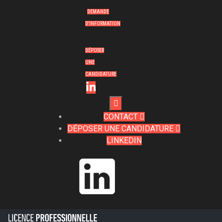
DEMANDE
D'INFORMATION
DÉPOSER
UNE
CANDIDATURE

CONTACT

DÉPOSER UNE CANDIDATURE

LINKEDIN