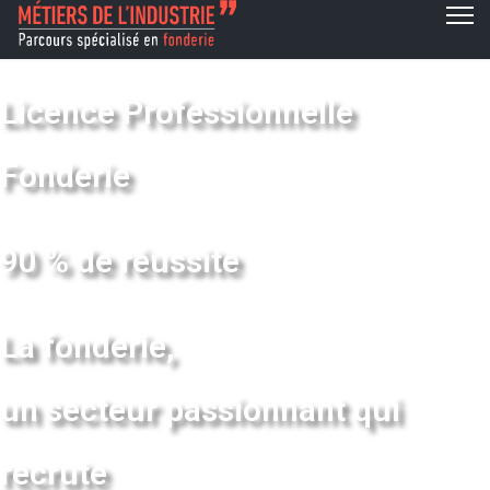
Licence Professionnelle
Fonderie
90 % de réussite
La fonderie,
un secteur passionnant qui
recrute